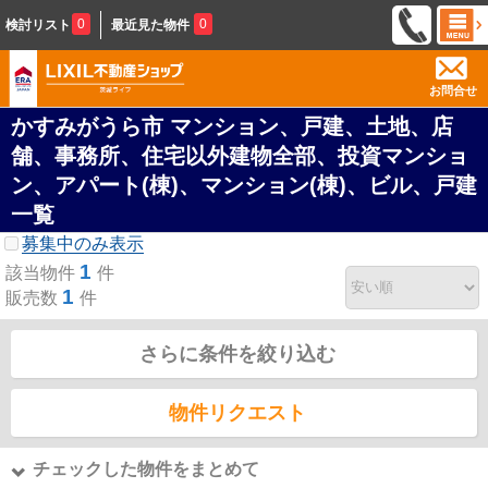
0
0
検討リスト
最近見た物件
お問合せ
かすみがうら市 マンション、戸建、土地、店
舗、事務所、住宅以外建物全部、投資マンショ
ン、アパート(棟)、マンション(棟)、ビル、戸建
一覧
募集中のみ表示
1
該当物件
件
1
販売数
件
さらに条件を絞り込む
物件リクエスト
チェックした物件をまとめて