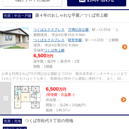
築４年のおしゃれな平屋／つくば市上郷
売買｜中古一戸建
つくばエクスプレス
「
万博記念公園
」駅 バス25分 「上
郷郵便局」 停歩4分車15分 8.5km
つくばエクスプレス
「
研究学園
」駅 バス33分 「上郷郵
便局」 停歩4分車20分 8.0km
茨城県
つくば市
上郷
6,500
万円
築年数：築3年 ｜販売中：
1室
階数：1階建
お車を利用すればTX万博記念公園駅まで15分、圏央道常総インターチェンジまで
11分とアクセスはとても良く、勤務地が県外でも通勤に便利です。 また、20分
以内にはメジャーなコストコ、...
6,500
万
円
(管理費・共益費 -)
所在階：-
間取り：3LDK＋1S(納戸)
面積：146.57㎡
つくば市松代５丁目の売地
売買｜売地