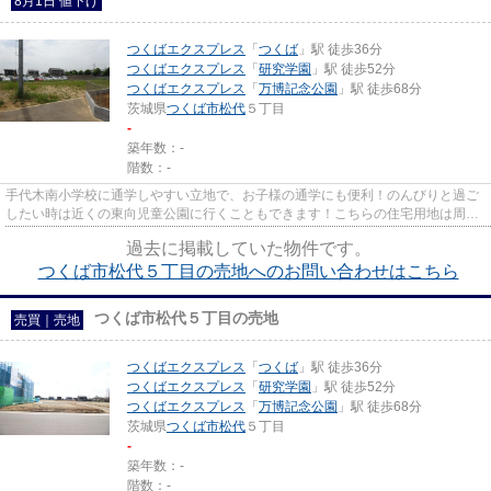
8月1日 値下げ
つくばエクスプレス
「
つくば
」駅 徒歩36分
つくばエクスプレス
「
研究学園
」駅 徒歩52分
つくばエクスプレス
「
万博記念公園
」駅 徒歩68分
茨城県
つくば市
松代
５丁目
-
築年数：-
階数：-
手代木南小学校に通学しやすい立地で、お子様の通学にも便利！のんびりと過ご
したい時は近くの東向児童公園に行くこともできます！こちらの住宅用地は周囲
も充実しており、これから新...
過去に掲載していた物件です。
つくば市松代５丁目の売地へのお問い合わせはこちら
つくば市松代５丁目の売地
売買｜売地
つくばエクスプレス
「
つくば
」駅 徒歩36分
つくばエクスプレス
「
研究学園
」駅 徒歩52分
つくばエクスプレス
「
万博記念公園
」駅 徒歩68分
茨城県
つくば市
松代
５丁目
-
築年数：-
階数：-