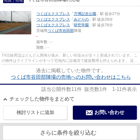
売買｜売地
つくばエクスプレス
「
万博記念公園
」駅 徒歩27分
つくばエクスプレス
「
みどりの
」駅 徒歩28分
つくばエクスプレス
「
研究学園
」駅 徒歩76分
茨城県
つくば市
谷田部
陣場
-
築年数：-
階数：-
TX沿線周辺はどんどん開発が進み、新しい街並みが次々と形成されています。こ
の物件はライフラインがすべて宅地内に設備済で建築費用も抑えられます。 近く
に公園やコンビニもあり、車...
過去に掲載していた物件です。
つくば市谷田部陣場の売地へのお問い合わせはこちら
該当公開件数
11
件 販売数
1
件
1-11
件表示
チェックした物件をまとめて
検討リストに追加
お問い合わせ
さらに条件を絞り込む