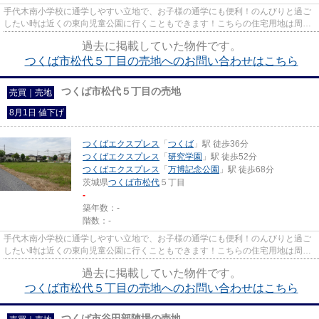
手代木南小学校に通学しやすい立地で、お子様の通学にも便利！のんびりと過ご
したい時は近くの東向児童公園に行くこともできます！こちらの住宅用地は周囲
も充実しており、これから新...
過去に掲載していた物件です。
つくば市松代５丁目の売地へのお問い合わせはこちら
つくば市松代５丁目の売地
売買｜売地
8月1日 値下げ
つくばエクスプレス
「
つくば
」駅 徒歩36分
つくばエクスプレス
「
研究学園
」駅 徒歩52分
つくばエクスプレス
「
万博記念公園
」駅 徒歩68分
茨城県
つくば市
松代
５丁目
-
築年数：-
階数：-
手代木南小学校に通学しやすい立地で、お子様の通学にも便利！のんびりと過ご
したい時は近くの東向児童公園に行くこともできます！こちらの住宅用地は周囲
も充実しており、これから新...
過去に掲載していた物件です。
つくば市松代５丁目の売地へのお問い合わせはこちら
つくば市谷田部陣場の売地