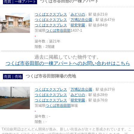
つくば市谷田部の一棟アパート
売買｜一棟アパート
つくばエクスプレス
「
みどりの
」駅 徒歩21分
つくばエクスプレス
「
万博記念公園
」駅 徒歩47分
つくばエクスプレス
「
研究学園
」駅 徒歩84分
茨城県
つくば市
谷田部
1437-1
-
築年数：築21年
階数：2階建
過去に掲載していた物件です。
つくば市谷田部の一棟アパートへのお問い合わせはこちら
つくば市谷田部陣場の売地
売買｜売地
つくばエクスプレス
「
万博記念公園
」駅 徒歩27分
つくばエクスプレス
「
みどりの
」駅 徒歩28分
つくばエクスプレス
「
研究学園
」駅 徒歩76分
茨城県
つくば市
谷田部
陣場
-
築年数：-
階数：-
TX沿線周辺はどんどん開発が進み、新しい街並みが次々と形成されています。こ