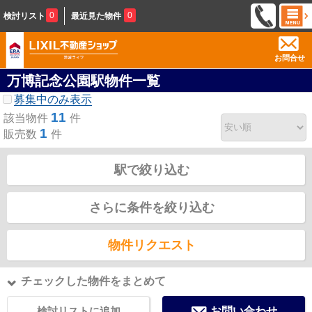
0
0
検討リスト
最近見た物件
お問合せ
万博記念公園駅物件一覧
募集中のみ表示
11
該当物件
件
1
販売数
件
駅で絞り込む
さらに条件を絞り込む
物件リクエスト
チェックした物件をまとめて
検討リストに追加
お問い合わせ