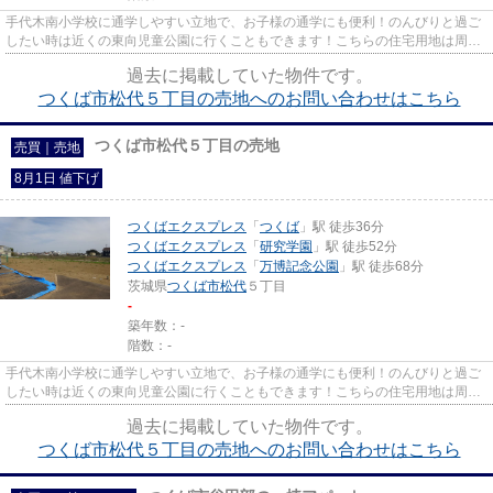
手代木南小学校に通学しやすい立地で、お子様の通学にも便利！のんびりと過ご
したい時は近くの東向児童公園に行くこともできます！こちらの住宅用地は周囲
も充実しており、これから新...
過去に掲載していた物件です。
つくば市松代５丁目の売地へのお問い合わせはこちら
つくば市松代５丁目の売地
売買｜売地
8月1日 値下げ
つくばエクスプレス
「
つくば
」駅 徒歩36分
つくばエクスプレス
「
研究学園
」駅 徒歩52分
つくばエクスプレス
「
万博記念公園
」駅 徒歩68分
茨城県
つくば市
松代
５丁目
-
築年数：-
階数：-
手代木南小学校に通学しやすい立地で、お子様の通学にも便利！のんびりと過ご
したい時は近くの東向児童公園に行くこともできます！こちらの住宅用地は周囲
も充実しており、これから新...
過去に掲載していた物件です。
つくば市松代５丁目の売地へのお問い合わせはこちら