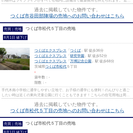
の物件はライフラインがすべて宅地内に設備済で建築費用も抑えられます。 近く
に公園やコンビニもあり、車...
過去に掲載していた物件です。
つくば市谷田部陣場の売地へのお問い合わせはこちら
つくば市松代５丁目の売地
売買｜売地
8月1日 値下げ
つくばエクスプレス
「
つくば
」駅 徒歩36分
つくばエクスプレス
「
研究学園
」駅 徒歩52分
つくばエクスプレス
「
万博記念公園
」駅 徒歩68分
茨城県
つくば市
松代
５丁目
-
築年数：-
階数：-
手代木南小学校に通学しやすい立地で、お子様の通学にも便利！のんびりと過ご
したい時は近くの東向児童公園に行くこともできます！こちらの住宅用地は周囲
も充実しており、これから新...
過去に掲載していた物件です。
つくば市松代５丁目の売地へのお問い合わせはこちら
つくば市松代５丁目の売地
売買｜売地
8月1日 値下げ