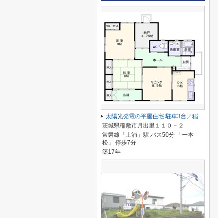
太陽光発電の平屋住宅 駐車3台／稲敷月出里
茨城県稲敷市月出里１１０－２
常磐線「土浦」駅 バス50分 「一本
松」 停歩7分
築17年