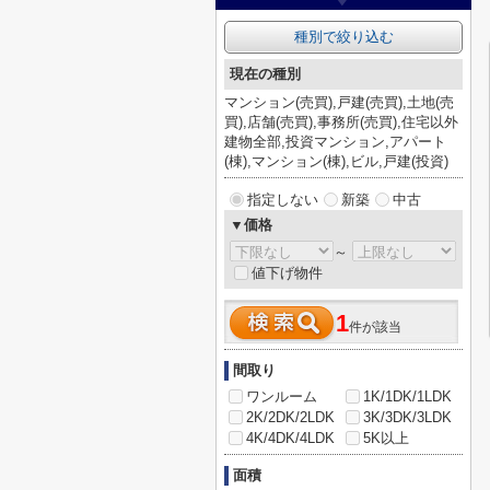
種別で絞り込む
現在の種別
マンション(売買),戸建(売買),土地(売
買),店舗(売買),事務所(売買),住宅以外
建物全部,投資マンション,アパート
(棟),マンション(棟),ビル,戸建(投資)
指定しない
新築
中古
▼価格
～
値下げ物件
1
件が該当
間取り
ワンルーム
1K/1DK/1LDK
2K/2DK/2LDK
3K/3DK/3LDK
4K/4DK/4LDK
5K以上
面積