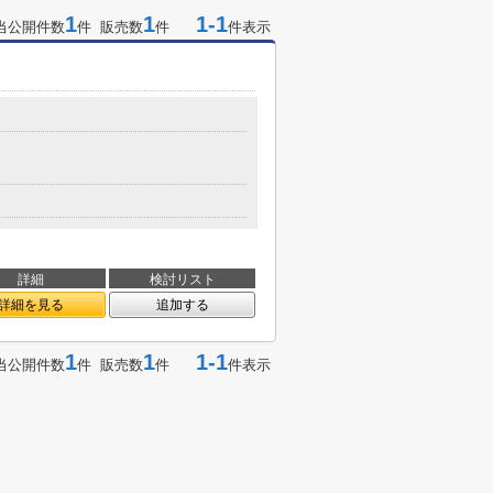
1
1
1-1
当公開件数
件 販売数
件
件表示
詳細
検討リスト
詳細を見る
追加する
1
1
1-1
当公開件数
件 販売数
件
件表示