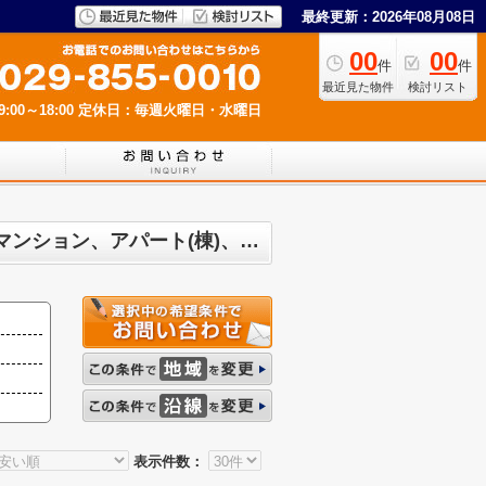
最終更新：2026年08月08日
00
00
件
件
最近見た物件
検討リスト
00～18:00
定休日：毎週火曜日・水曜日
かすみがうら市 マンション、戸建、土地、店舗、事務所、住宅以外建物全部、投資マンション、アパート(棟)、マンション(棟)、ビル、戸建一覧
表示件数：