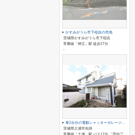
かすみがうら市下稲吉の売地
茨城県かすみがうら市下稲吉
常磐線「神立」駅 徒歩27分
-
車2台分の電動シャッターガレージ付／土浦市虫掛
茨城県土浦市虫掛
常磐線「土浦」駅 バス12分 「田中三