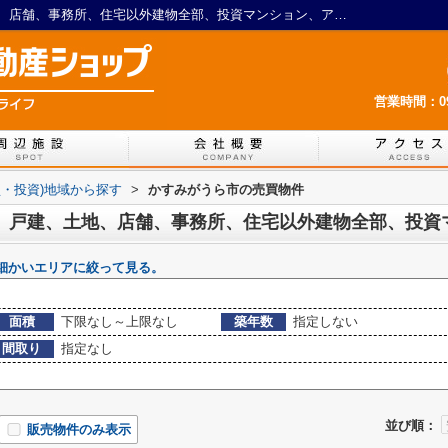
かすみがうら市のマンション、戸建、土地、店舗、事務所、住宅以外建物全部、投資マンション、アパート(棟)、マンション(棟)、ビル、戸建一覧｜LIXIL不動産ショップ 茨城ライフ
営業時間：09:
買・投資)地域から探す
>
かすみがうら市の売買物件
細かいエリアに絞って見る。
面積
下限なし～上限なし
築年数
指定しない
間取り
指定なし
並び順：
販売物件のみ表示