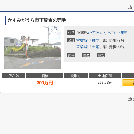
該
かすみがうら市下稲吉の売地
茨城県
かすみがうら市
下稲吉
住所
交通
常磐線
「
神立
」駅 徒歩27分
常磐線
「
土浦
」駅 徒歩90分
-
-
-
築年
階数
構造
所在階
価格
間取り
土地面積
300
万円
-
-
293.73㎡
該