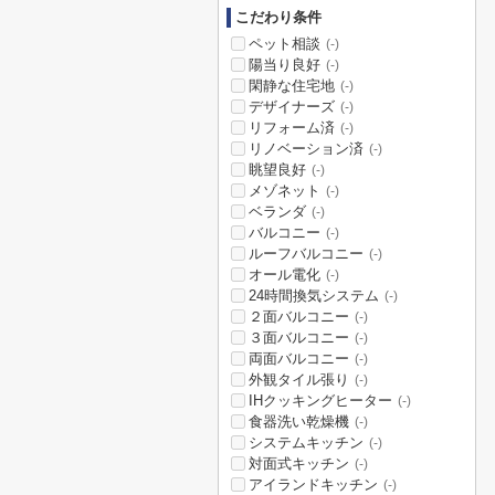
こだわり条件
ペット相談
(-)
陽当り良好
(-)
閑静な住宅地
(-)
デザイナーズ
(-)
リフォーム済
(-)
リノベーション済
(-)
眺望良好
(-)
メゾネット
(-)
ベランダ
(-)
バルコニー
(-)
ルーフバルコニー
(-)
オール電化
(-)
24時間換気システム
(-)
２面バルコニー
(-)
３面バルコニー
(-)
両面バルコニー
(-)
外観タイル張り
(-)
IHクッキングヒーター
(-)
食器洗い乾燥機
(-)
システムキッチン
(-)
対面式キッチン
(-)
アイランドキッチン
(-)