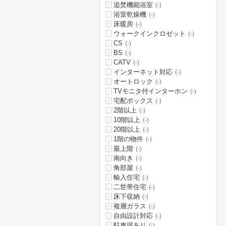
追焚機能浴室
(-)
浴室乾燥機
(-)
床暖房
(-)
ウォークインクロゼット
(-)
CS
(-)
BS
(-)
CATV
(-)
インターネット対応
(-)
オートロック
(-)
TVモニタ付インターホン
(-)
宅配ボックス
(-)
2階以上
(-)
10階以上
(-)
20階以上
(-)
1階の物件
(-)
最上階
(-)
南向き
(-)
角部屋
(-)
輸入住宅
(-)
二世帯住宅
(-)
床下収納
(-)
複層ガラス
(-)
自由設計対応
(-)
駐車場あり
(-)