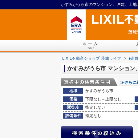
LIXIL不動産ショップ 茨城ライフ
>
(売
≫さらに
地域
かすみがうら市
価格
下限なし～上限なし
駅徒歩
指定しない
設備条件
指定なし