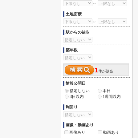
～
土地面積
～
駅からの徒歩
築年数
1
件が該当
情報公開日
指定しない
本日
3日以内
1週間以内
利回り
画像・動画あり
画像あり
動画あり