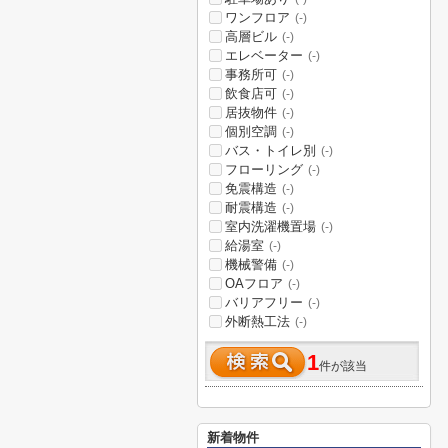
ワンフロア
(-)
高層ビル
(-)
エレベーター
(-)
事務所可
(-)
飲食店可
(-)
居抜物件
(-)
個別空調
(-)
バス・トイレ別
(-)
フローリング
(-)
免震構造
(-)
耐震構造
(-)
室内洗濯機置場
(-)
給湯室
(-)
機械警備
(-)
OAフロア
(-)
バリアフリー
(-)
外断熱工法
(-)
1
件が該当
新着物件