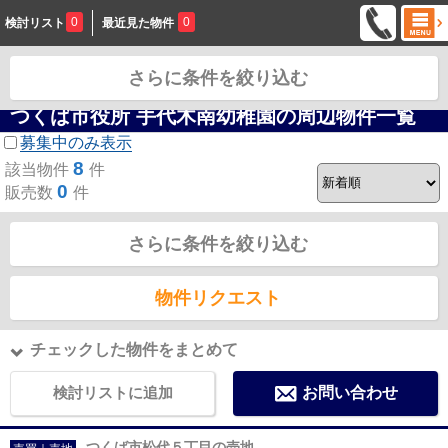
0
0
検討リスト
最近見た物件
さらに条件を絞り込む
お問合せ
つくば市役所 手代木南幼稚園の周辺物件一覧
募集中のみ表示
8
該当物件
件
0
販売数
件
さらに条件を絞り込む
物件リクエスト
チェックした物件をまとめて
検討リストに追加
お問い合わせ
つくば市松代５丁目の売地