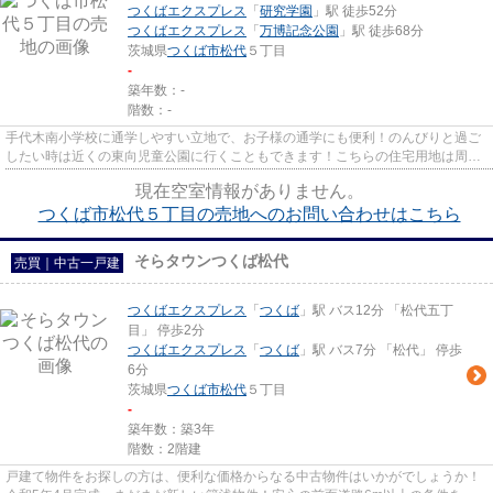
つくばエクスプレス
「
研究学園
」駅 徒歩52分
つくばエクスプレス
「
万博記念公園
」駅 徒歩68分
茨城県
つくば市
松代
５丁目
-
築年数：-
階数：-
手代木南小学校に通学しやすい立地で、お子様の通学にも便利！のんびりと過ご
したい時は近くの東向児童公園に行くこともできます！こちらの住宅用地は周囲
も充実しており、これから新...
現在空室情報がありません。
つくば市松代５丁目の売地へのお問い合わせはこちら
そらタウンつくば松代
売買｜中古一戸建
つくばエクスプレス
「
つくば
」駅 バス12分 「松代五丁
目」 停歩2分
つくばエクスプレス
「
つくば
」駅 バス7分 「松代」 停歩
6分
茨城県
つくば市
松代
５丁目
-
築年数：築3年
階数：2階建
戸建て物件をお探しの方は、便利な価格からなる中古物件はいかがでしょうか！