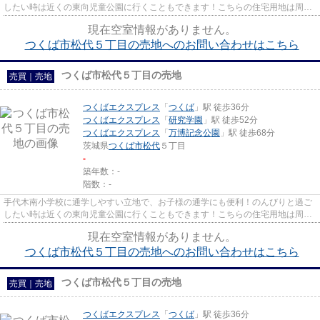
したい時は近くの東向児童公園に行くこともできます！こちらの住宅用地は周囲
も充実しており、これから新...
現在空室情報がありません。
つくば市松代５丁目の売地へのお問い合わせはこちら
つくば市松代５丁目の売地
売買｜売地
つくばエクスプレス
「
つくば
」駅 徒歩36分
つくばエクスプレス
「
研究学園
」駅 徒歩52分
つくばエクスプレス
「
万博記念公園
」駅 徒歩68分
茨城県
つくば市
松代
５丁目
-
築年数：-
階数：-
手代木南小学校に通学しやすい立地で、お子様の通学にも便利！のんびりと過ご
したい時は近くの東向児童公園に行くこともできます！こちらの住宅用地は周囲
も充実しており、これから新...
現在空室情報がありません。
つくば市松代５丁目の売地へのお問い合わせはこちら
つくば市松代５丁目の売地
売買｜売地
つくばエクスプレス
「
つくば
」駅 徒歩36分