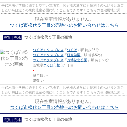
手代木南小学校に通学しやすい立地で、お子様の通学にも便利！のんびりと過ご
したい時は近くの東向児童公園に行くこともできます！こちらの住宅用地は周囲
も充実しており、これから新...
現在空室情報がありません。
つくば市松代５丁目の売地へのお問い合わせはこちら
つくば市松代５丁目の売地
売買｜売地
つくばエクスプレス
「
つくば
」駅 徒歩36分
つくばエクスプレス
「
研究学園
」駅 徒歩52分
つくばエクスプレス
「
万博記念公園
」駅 徒歩68分
茨城県
つくば市
松代
５丁目
-
築年数：-
階数：-
手代木南小学校に通学しやすい立地で、お子様の通学にも便利！のんびりと過ご
したい時は近くの東向児童公園に行くこともできます！こちらの住宅用地は周囲
も充実しており、これから新...
現在空室情報がありません。
つくば市松代５丁目の売地へのお問い合わせはこちら
つくば市松代５丁目の売地
売買｜売地