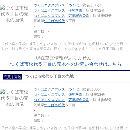
つくばエクスプレス
「
つくば
」駅 徒歩36分
つくばエクスプレス
「
研究学園
」駅 徒歩52分
つくばエクスプレス
「
万博記念公園
」駅 徒歩68分
茨城県
つくば市
松代
５丁目
-
築年数：-
階数：-
手代木南小学校に通学しやすい立地で、お子様の通学にも便利！のんびりと過ご
したい時は近くの東向児童公園に行くこともできます！こちらの住宅用地は周囲
も充実しており、これから新...
現在空室情報がありません。
つくば市松代５丁目の売地へのお問い合わせはこちら
つくば市松代５丁目の売地
売買｜売地
つくばエクスプレス
「
つくば
」駅 徒歩36分
つくばエクスプレス
「
研究学園
」駅 徒歩52分
つくばエクスプレス
「
万博記念公園
」駅 徒歩68分
茨城県
つくば市
松代
５丁目
-
築年数：-
階数：-
手代木南小学校に通学しやすい立地で、お子様の通学にも便利！のんびりと過ご