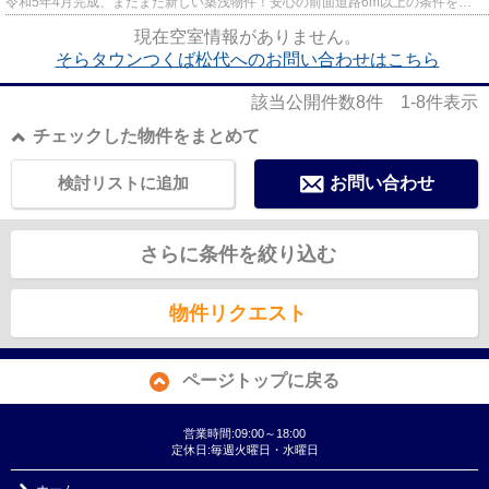
令和5年4月完成、まだまだ新しい築浅物件！安心の前面道路6m以上の条件を備
えております！築2年以内の築浅...
現在空室情報がありません。
そらタウンつくば松代へのお問い合わせはこちら
該当公開件数
8
件
1-8
件表示
チェックした物件をまとめて
検討リストに追加
お問い合わせ
さらに条件を絞り込む
物件リクエスト
ページトップに戻る
営業時間:09:00～18:00
定休日:毎週火曜日・水曜日