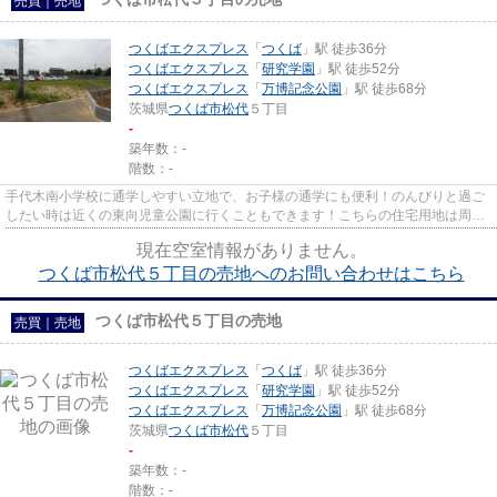
売買｜売地
つくばエクスプレス
「
つくば
」駅 徒歩36分
つくばエクスプレス
「
研究学園
」駅 徒歩52分
つくばエクスプレス
「
万博記念公園
」駅 徒歩68分
茨城県
つくば市
松代
５丁目
-
築年数：-
階数：-
手代木南小学校に通学しやすい立地で、お子様の通学にも便利！のんびりと過ご
したい時は近くの東向児童公園に行くこともできます！こちらの住宅用地は周囲
も充実しており、これから新...
現在空室情報がありません。
つくば市松代５丁目の売地へのお問い合わせはこちら
つくば市松代５丁目の売地
売買｜売地
つくばエクスプレス
「
つくば
」駅 徒歩36分
つくばエクスプレス
「
研究学園
」駅 徒歩52分
つくばエクスプレス
「
万博記念公園
」駅 徒歩68分
茨城県
つくば市
松代
５丁目
-
築年数：-
階数：-