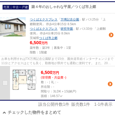
築４年のおしゃれな平屋／つくば市上郷
売買｜中古一戸建
つくばエクスプレス
「
万博記念公園
」駅 バス25分 「上
郷郵便局」 停歩4分車15分 8.5km
つくばエクスプレス
「
研究学園
」駅 バス33分 「上郷郵
便局」 停歩4分車20分 8.0km
茨城県
つくば市
上郷
6,500
万円
築年数：築3年 ｜募集中：
1室
階数：1階建
お車を利用すればTX万博記念公園駅まで15分、圏央道常総インターチェンジまで
11分とアクセスはとても良く、勤務地が県外でも通勤に便利です。 また、20分
以内にはメジャーなコストコ、...
6,500
万
円
(管理費・共益費 -)
敷：-｜礼：-
所在階：-
間取り：3LDK＋1S(納戸)
面積：146.57㎡
該当公開件数
1
件 販売数
1
件
1-1
件表示
チェックした物件をまとめて