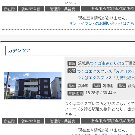
シャ...
敷金/礼金/保証金/償却/敷引
所在階
賃料/坪単価
管理費・共益費
現在空き情報がありません。
サンライフCへのお問い合わせはこち
カデンツア
茨城県
つくば市
みどりの
２丁目25
住所
交通
つくばエクスプレス
「
みどりの
」
つくばエクスプレス
「
万博記念
築4年
3階建
鉄
築年
階数
構造
18.28坪 / 60.44㎡
坪数/面積
つくばエクスプレスみどりのにも近くて
いニーズを誇る駅近の物件となり、徒歩
さを...
敷金/礼金/保証金/償却/敷引
所在階
賃料/坪単価
管理費・共益費
現在空き情報がありません。