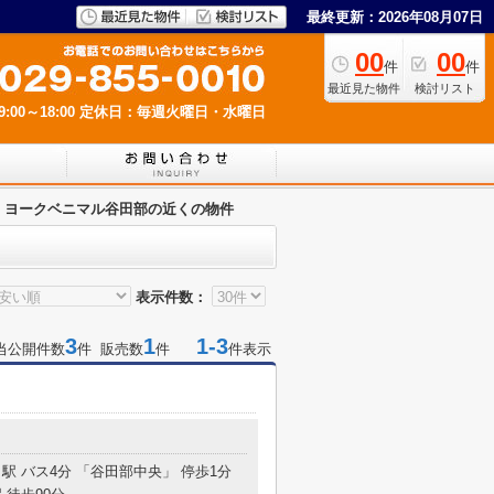
最終更新：2026年08月07日
00
00
件
件
最近見た物件
検討リスト
00～18:00
定休日：毎週火曜日・水曜日
ヨークベニマル谷田部の近くの物件
表示件数：
3
1
1-3
当公開件数
件 販売数
件
件表示
」駅 バス4分 「谷田部中央」 停歩1分