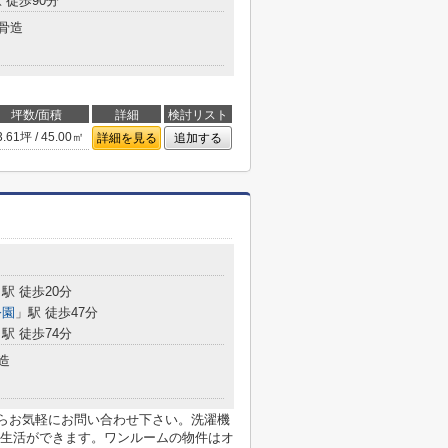
 徒歩90分
骨造
坪数/面積
詳細
検討リスト
3.61坪 / 45.00㎡
詳細を見る
追加する
駅 徒歩20分
公園
」駅 徒歩47分
駅 徒歩74分
造
らお気軽にお問い合わせ下さい。洗濯機
生活ができます。ワンルームの物件はオ