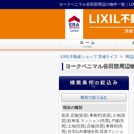
ヨークベニマル谷田部周辺の物件一覧｜LIX
LIXIL不動産ショップ 茨城ライフ
>
周辺
ヨークベニマル谷田部周辺
種別で絞り込む
現在の種別
賃貸,店舗(賃貸),事務所(賃貸),土地(賃
貸),駐車場,マンション(売買),戸建(売
買),土地(売買),店舗(売買),事務所(売
買),住宅以外建物全部,投資マンショ