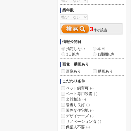
築年数
3
件が該当
情報公開日
指定しない
本日
3日以内
1週間以内
画像・動画あり
画像あり
動画あり
こだわり条件
ペット飼育可
(-)
ペット専用設備
(-)
楽器相談
(-)
陽当り良好
(-)
閑静な住宅地
(-)
デザイナーズ
(-)
リノベーション済
(-)
保証人不要
(-)