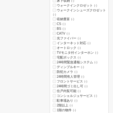
床下収納
(-)
ウォークインクロゼット
(-)
ウォークインシューズクロゼット
(-)
収納豊富
(-)
CS
(-)
BS
(-)
CATV
(-)
光ファイバー
(-)
インターネット対応
(-)
オートロック
(-)
TVモニタ付インターホン
(-)
宅配ボックス
(-)
24時間緊急通報システム
(-)
ディンプルキー
(-)
防犯カメラ
(-)
24時間有人管理
(-)
フロントサービス
(-)
24時間ゴミ出し可
(-)
住戸内覧可能
(-)
コンシェルジュサービス
(-)
駐車場あり
(-)
2階以上
(-)
1階の物件
(-)