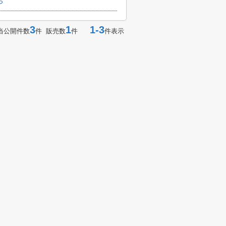
ら
3
1
1-3
当公開件数
件 販売数
件
件表示