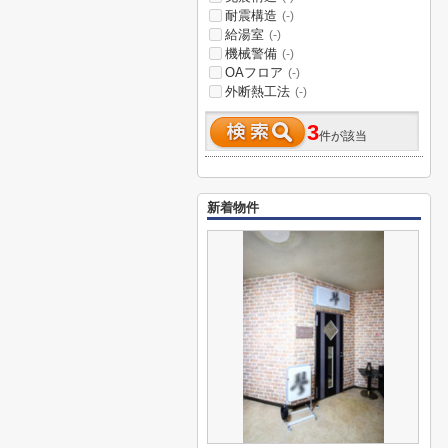
耐震構造
(-)
給湯室
(-)
機械警備
(-)
OAフロア
(-)
外断熱工法
(-)
3
件が該当
新着物件