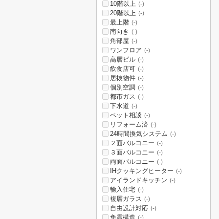
10階以上
(-)
20階以上
(-)
最上階
(-)
南向き
(-)
角部屋
(-)
ワンフロア
(-)
高層ビル
(-)
飲食店可
(-)
居抜物件
(-)
個別空調
(-)
都市ガス
(-)
下水道
(-)
ペット相談
(-)
リフォーム済
(-)
24時間換気システム
(-)
２面バルコニー
(-)
３面バルコニー
(-)
両面バルコニー
(-)
IHクッキングヒーター
(-)
アイランドキッチン
(-)
輸入住宅
(-)
複層ガラス
(-)
自由設計対応
(-)
免震構造
(-)