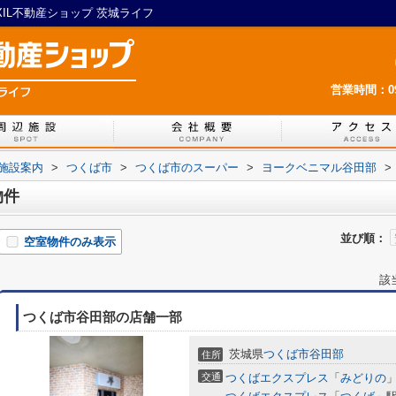
IL不動産ショップ 茨城ライフ
営業時間：09:
施設案内
>
つくば市
>
つくば市のスーパー
>
ヨークベニマル谷田部
>
物件
並び順：
空室物件のみ表示
該
つくば市谷田部の店舗一部
茨城県
つくば市
谷田部
住所
交通
つくばエクスプレス
「
みどりの