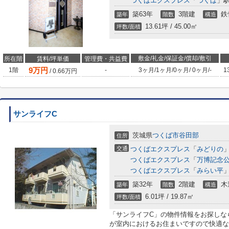
つくばエクスプレス
「
つくば
」駅
築63年
3階建
鉄
築年
階数
構造
13.61坪 / 45.00㎡
坪数/面積
敷金/礼金/保証金/償却/敷引
所在階
賃料/坪単価
管理費・共益費
9
万円
1階
-
3ヶ月
/
1ヶ月
/
0ヶ月
/
0ヶ月
/
-
1
/
0.66
万円
サンライフC
茨城県
つくば市
谷田部
住所
交通
つくばエクスプレス
「
みどりの
」
つくばエクスプレス
「
万博記念
つくばエクスプレス
「
みらい平
」
築32年
2階建
木
築年
階数
構造
6.01坪 / 19.87㎡
坪数/面積
「サンライフC」の物件情報をお探しな
が室内におけるお住まいですので快適な