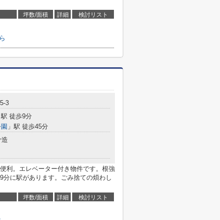
坪数/面積
詳細
検討リスト
ら
-3
駅 徒歩9分
公園
」駅 徒歩45分
骨造
便利。エレベーター付き物件です。根強
9分に駅があります。ごみ捨ての煩わし
坪数/面積
詳細
検討リスト