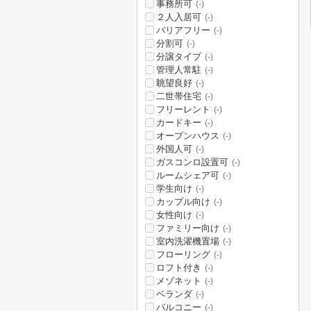
事務所可
(-)
２人入居可
(-)
バリアフリー
(-)
分割可
(-)
分譲タイプ
(-)
管理人常駐
(-)
眺望良好
(-)
二世帯住宅
(-)
フリーレント
(-)
カードキー
(-)
オープンハウス
(-)
外国人可
(-)
ガスコンロ設置可
(-)
ルームシェア可
(-)
学生向け
(-)
カップル向け
(-)
女性向け
(-)
ファミリー向け
(-)
室内洗濯機置場
(-)
フローリング
(-)
ロフト付き
(-)
メゾネット
(-)
ベランダ
(-)
バルコニー
(-)