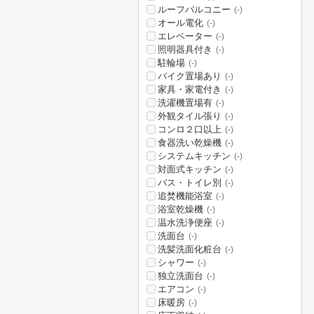
ルーフバルコニー
(-)
オール電化
(-)
エレベーター
(-)
照明器具付き
(-)
駐輪場
(-)
バイク置場あり
(-)
家具・家電付き
(-)
洗濯機置場有
(-)
外観タイル張り
(-)
コンロ２口以上
(-)
食器洗い乾燥機
(-)
システムキッチン
(-)
対面式キッチン
(-)
バス・トイレ別
(-)
追焚機能浴室
(-)
浴室乾燥機
(-)
温水洗浄便座
(-)
洗面台
(-)
洗髪洗面化粧台
(-)
シャワー
(-)
独立洗面台
(-)
エアコン
(-)
床暖房
(-)