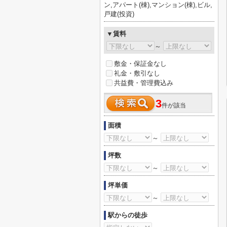
ン,アパート(棟),マンション(棟),ビル,
戸建(投資)
▼賃料
～
敷金・保証金なし
礼金・敷引なし
共益費・管理費込み
3
件が該当
面積
～
坪数
～
坪単価
～
駅からの徒歩