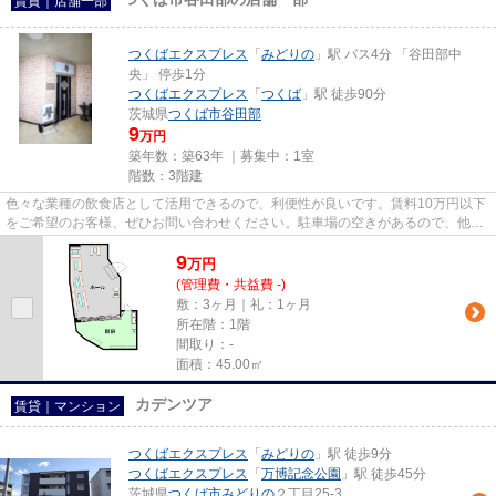
賃貸｜店舗一部
つくばエクスプレス
「
みどりの
」駅 バス4分 「谷田部中
央」 停歩1分
つくばエクスプレス
「
つくば
」駅 徒歩90分
茨城県
つくば市
谷田部
9
万円
築年数：築63年 ｜募集中：
1室
階数：3階建
色々な業種の飲食店として活用できるので、利便性が良いです。賃料10万円以下
をご希望のお客様、ぜひお問い合わせください。駐車場の空きがあるので、他で
駐車場を契約する必要があり...
9
万
円
(管理費・共益費 -)
敷：3ヶ月｜礼：1ヶ月
所在階：1階
間取り：-
面積：45.00㎡
カデンツア
賃貸｜マンション
つくばエクスプレス
「
みどりの
」駅 徒歩9分
つくばエクスプレス
「
万博記念公園
」駅 徒歩45分
茨城県
つくば市
みどりの
２丁目25-3