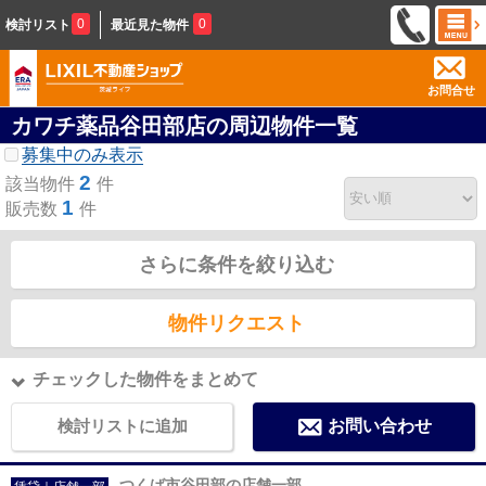
0
0
検討リスト
最近見た物件
お問合せ
カワチ薬品谷田部店の周辺物件一覧
募集中のみ表示
2
該当物件
件
1
販売数
件
さらに条件を絞り込む
物件リクエスト
チェックした物件をまとめて
検討リストに追加
お問い合わせ
つくば市谷田部の店舗一部