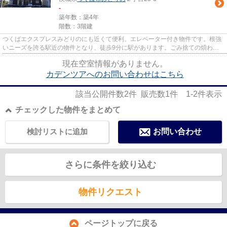
-
築年数：築4年
階数：3階建
つくばエクスプレスみどりのにも近くて便利。エレベーター付き物件です。根強
いニーズを誇る駅近の物件となり、徒歩9分に駅があります。ごみ捨ての煩わし
さを軽減するのが、敷地内ごみ...
現在空室情報がありません。
カデンツアへのお問い合わせはこちら
該当公開件数
2
件 販売数
1
件
1-2
件表示
チェックした物件をまとめて
検討リストに追加
お問い合わせ
さらに条件を絞り込む
物件リクエスト
ページトップに戻る