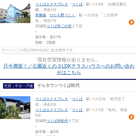
つくばエクスプレス
「
つくば
」駅 バス5分 「白畑児童公
園」 停歩1分
常磐線
「
ひたち野うしく
」駅 バス22分 「二の宮中
央」 停歩7分
茨城県
つくば市
二の宮
２丁目
-
築年数：築37年
階数：2階建
ローソン二の宮が300m以内にある物件です。
現在空室情報がありません。
只今満室！／公園近くの３LDKテラスハウスへのお問い合わ
せはこちら
そらタウンつくば松代
売買｜中古一戸建
つくばエクスプレス
「
つくば
」駅 バス12分 「松代五丁
目」 停歩2分
つくばエクスプレス
「
つくば
」駅 バス7分 「松代」 停歩
6分
茨城県
つくば市
松代
５丁目
-
築年数：築3年