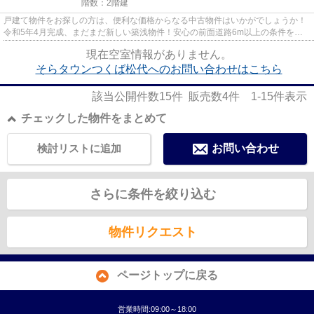
階数：2階建
戸建て物件をお探しの方は、便利な価格からなる中古物件はいかがでしょうか！
令和5年4月完成、まだまだ新しい築浅物件！安心の前面道路6m以上の条件を備
えております！築2年以内の築浅...
現在空室情報がありません。
そらタウンつくば松代へのお問い合わせはこちら
該当公開件数
15
件 販売数
4
件
1-15
件表示
チェックした物件をまとめて
検討リストに追加
お問い合わせ
さらに条件を絞り込む
物件リクエスト
ページトップに戻る
営業時間:09:00～18:00