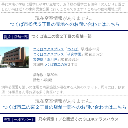
手代木南小学校に通学しやすい立地で、お子様の通学にも便利！のんびりと過ご
したい時は近くの東向児童公園に行くこともできます！こちらの住宅用地は周囲
も充実しており、これから新...
現在空室情報がありません。
つくば市松代５丁目の売地へのお問い合わせはこちら
つくば市二の宮２丁目の店舗一部
賃貸｜店舗一部
つくばエクスプレス
「
つくば
」駅 徒歩33分
つくばエクスプレス
「
研究学園
」駅 徒歩62分
常磐線
「
荒川沖
」駅 徒歩81分
茨城県
つくば市
二の宮
２丁目
-
築年数：築20年
階数：4階建
洞峰公園通り沿いの住居と商業施設が混在する人気のスポット。周りには、飲食
店・洋服屋さん等お店も多く御座います。
現在空室情報がありません。
つくば市二の宮２丁目の店舗一部へのお問い合わせはこちら
只今満室！／公園近くの３LDKテラスハウス
売買｜一棟アパート