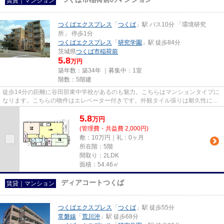
賃貸｜マンション
つくばエクスプレス
「
つくば
」駅 バス10分 「環境研究
所」 停歩1分
つくばエクスプレス
「
研究学園
」駅 徒歩84分
茨城県
つくば市
稲荷前
5.8
万円
築年数：築34年 ｜募集中：
1室
階数：5階建
徒歩14分の距離に谷田部東中学校があるのも魅力。こちらはマンションタイプに
なります。こちらの物件はエレベーター付きです。外観タイル張りは耐久性に優
れ、管理の手間も抑えられま...
5.8
万
円
(管理費・共益費 2,000円)
敷：10万円｜礼：0ヶ月
所在階：5階
間取り：2LDK
面積：54.46㎡
ディアコートつくば
賃貸｜マンション
つくばエクスプレス
「
つくば
」駅 徒歩55分
常磐線
「
荒川沖
」駅 徒歩68分