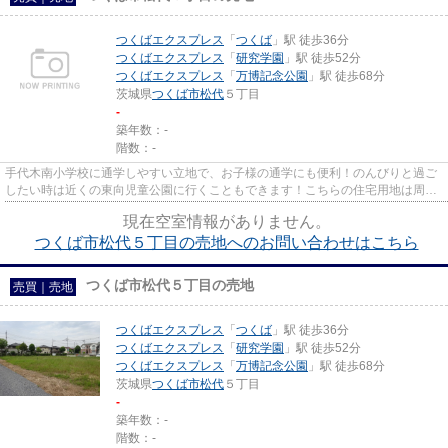
つくばエクスプレス
「
つくば
」駅 徒歩36分
つくばエクスプレス
「
研究学園
」駅 徒歩52分
つくばエクスプレス
「
万博記念公園
」駅 徒歩68分
茨城県
つくば市
松代
５丁目
-
築年数：-
階数：-
手代木南小学校に通学しやすい立地で、お子様の通学にも便利！のんびりと過ご
したい時は近くの東向児童公園に行くこともできます！こちらの住宅用地は周囲
も充実しており、これから新...
現在空室情報がありません。
つくば市松代５丁目の売地へのお問い合わせはこちら
つくば市松代５丁目の売地
売買｜売地
つくばエクスプレス
「
つくば
」駅 徒歩36分
つくばエクスプレス
「
研究学園
」駅 徒歩52分
つくばエクスプレス
「
万博記念公園
」駅 徒歩68分
茨城県
つくば市
松代
５丁目
-
築年数：-
階数：-