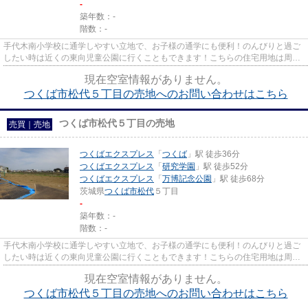
-
築年数：-
階数：-
手代木南小学校に通学しやすい立地で、お子様の通学にも便利！のんびりと過ご
したい時は近くの東向児童公園に行くこともできます！こちらの住宅用地は周囲
も充実しており、これから新...
現在空室情報がありません。
つくば市松代５丁目の売地へのお問い合わせはこちら
つくば市松代５丁目の売地
売買｜売地
つくばエクスプレス
「
つくば
」駅 徒歩36分
つくばエクスプレス
「
研究学園
」駅 徒歩52分
つくばエクスプレス
「
万博記念公園
」駅 徒歩68分
茨城県
つくば市
松代
５丁目
-
築年数：-
階数：-
手代木南小学校に通学しやすい立地で、お子様の通学にも便利！のんびりと過ご
したい時は近くの東向児童公園に行くこともできます！こちらの住宅用地は周囲
も充実しており、これから新...
現在空室情報がありません。
つくば市松代５丁目の売地へのお問い合わせはこちら