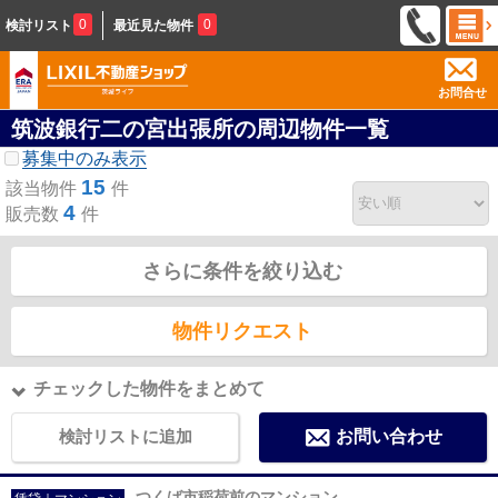
0
0
検討リスト
最近見た物件
お問合せ
筑波銀行二の宮出張所の周辺物件一覧
募集中のみ表示
15
該当物件
件
4
販売数
件
さらに条件を絞り込む
物件リクエスト
チェックした物件をまとめて
検討リストに追加
お問い合わせ
つくば市稲荷前のマンション