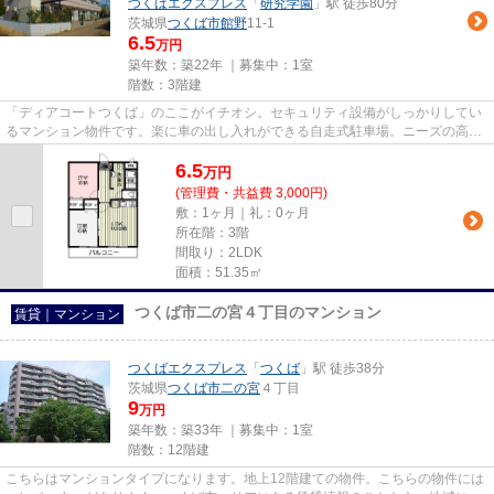
つくばエクスプレス
「
研究学園
」駅 徒歩80分
茨城県
つくば市
館野
11-1
6.5
万円
築年数：築22年 ｜募集中：
1室
階数：3階建
「ディアコートつくば」のここがイチオシ。セキュリティ設備がしっかりしてい
るマンション物件です。楽に車の出し入れができる自走式駐車場。ニーズの高
い、陽当たり環境良好な物件で...
6.5
万
円
(管理費・共益費 3,000円)
敷：1ヶ月｜礼：0ヶ月
所在階：3階
間取り：2LDK
面積：51.35㎡
つくば市二の宮４丁目のマンション
賃貸｜マンション
つくばエクスプレス
「
つくば
」駅 徒歩38分
茨城県
つくば市
二の宮
４丁目
9
万円
築年数：築33年 ｜募集中：
1室
階数：12階建
こちらはマンションタイプになります。地上12階建ての物件。こちらの物件には