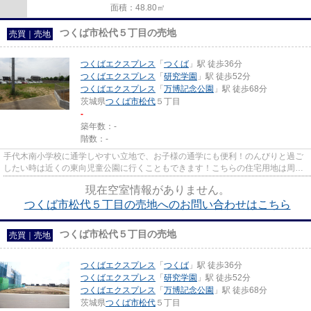
面積：48.80㎡
つくば市松代５丁目の売地
売買｜売地
つくばエクスプレス
「
つくば
」駅 徒歩36分
つくばエクスプレス
「
研究学園
」駅 徒歩52分
つくばエクスプレス
「
万博記念公園
」駅 徒歩68分
茨城県
つくば市
松代
５丁目
-
築年数：-
階数：-
手代木南小学校に通学しやすい立地で、お子様の通学にも便利！のんびりと過ご
したい時は近くの東向児童公園に行くこともできます！こちらの住宅用地は周囲
も充実しており、これから新...
現在空室情報がありません。
つくば市松代５丁目の売地へのお問い合わせはこちら
つくば市松代５丁目の売地
売買｜売地
つくばエクスプレス
「
つくば
」駅 徒歩36分
つくばエクスプレス
「
研究学園
」駅 徒歩52分
つくばエクスプレス
「
万博記念公園
」駅 徒歩68分
茨城県
つくば市
松代
５丁目