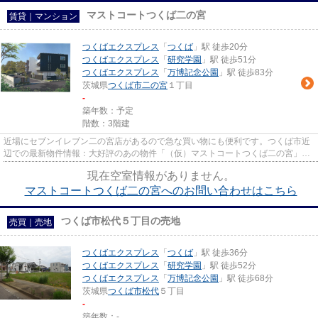
マストコートつくば二の宮
賃貸｜マンション
つくばエクスプレス
「
つくば
」駅 徒歩20分
つくばエクスプレス
「
研究学園
」駅 徒歩51分
つくばエクスプレス
「
万博記念公園
」駅 徒歩83分
茨城県
つくば市
二の宮
１丁目
-
築年数：予定
階数：3階建
近場にセブンイレブン二の宮店があるので急な買い物にも便利です。つくば市近
辺での最新物件情報：大好評のあの物件「（仮）マストコートつくば二の宮」。
新築ならではの「新しさ」が...
現在空室情報がありません。
マストコートつくば二の宮へのお問い合わせはこちら
つくば市松代５丁目の売地
売買｜売地
つくばエクスプレス
「
つくば
」駅 徒歩36分
つくばエクスプレス
「
研究学園
」駅 徒歩52分
つくばエクスプレス
「
万博記念公園
」駅 徒歩68分
茨城県
つくば市
松代
５丁目
-
築年数：-