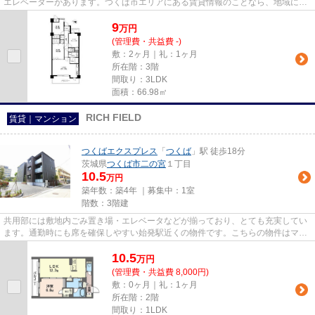
エレベーターがあります。つくば市エリアにある賃貸情報のことなら、地域に密
着した当社へお任せ下さい。...
9
万
円
(管理費・共益費 -)
敷：2ヶ月｜礼：1ヶ月
所在階：3階
間取り：3LDK
面積：66.98㎡
RICH FIELD
賃貸｜マンション
つくばエクスプレス
「
つくば
」駅 徒歩18分
茨城県
つくば市
二の宮
１丁目
10.5
万円
築年数：築4年 ｜募集中：
1室
階数：3階建
共用部には敷地内ごみ置き場・エレベータなどが揃っており、とても充実してい
ます。通勤時にも席を確保しやすい始発駅近くの物件です。こちらの物件はマン
ションです。新しいのでこだ...
10.5
万
円
(管理費・共益費 8,000円)
敷：0ヶ月｜礼：1ヶ月
所在階：2階
間取り：1LDK