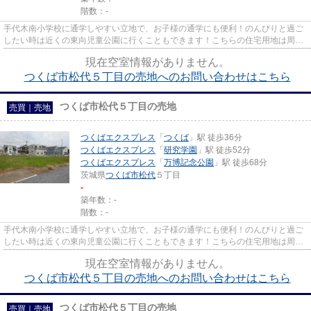
階数：-
手代木南小学校に通学しやすい立地で、お子様の通学にも便利！のんびりと過ご
したい時は近くの東向児童公園に行くこともできます！こちらの住宅用地は周囲
も充実しており、これから新...
現在空室情報がありません。
つくば市松代５丁目の売地へのお問い合わせはこちら
つくば市松代５丁目の売地
売買｜売地
つくばエクスプレス
「
つくば
」駅 徒歩36分
つくばエクスプレス
「
研究学園
」駅 徒歩52分
つくばエクスプレス
「
万博記念公園
」駅 徒歩68分
茨城県
つくば市
松代
５丁目
-
築年数：-
階数：-
手代木南小学校に通学しやすい立地で、お子様の通学にも便利！のんびりと過ご
したい時は近くの東向児童公園に行くこともできます！こちらの住宅用地は周囲
も充実しており、これから新...
現在空室情報がありません。
つくば市松代５丁目の売地へのお問い合わせはこちら
つくば市松代５丁目の売地
売買｜売地